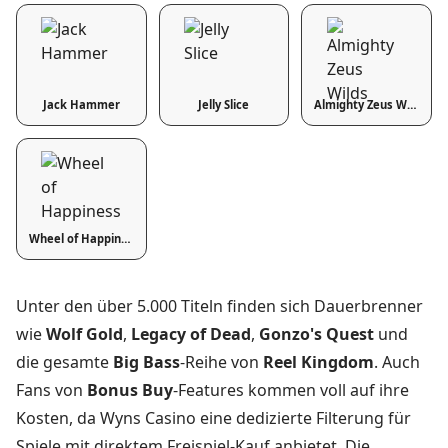
Jack Hammer
Jelly Slice
Almighty Zeus Wilds
Wheel of Happiness
Unter den über 5.000 Titeln finden sich Dauerbrenner
wie
Wolf Gold
,
Legacy of Dead
,
Gonzo's Quest
und
die gesamte
Big Bass
-Reihe von
Reel Kingdom
. Auch
Fans von
Bonus Buy
-Features kommen voll auf ihre
Kosten, da Wyns Casino eine dedizierte Filterung für
Spiele mit direktem Freispiel-Kauf anbietet. Die