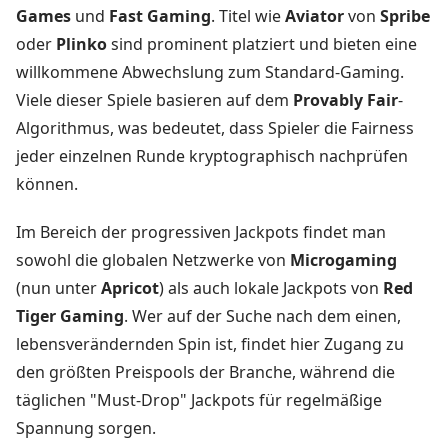
Games
und
Fast Gaming
. Titel wie
Aviator
von
Spribe
oder
Plinko
sind prominent platziert und bieten eine
willkommene Abwechslung zum Standard-Gaming.
Viele dieser Spiele basieren auf dem
Provably Fair
-
Algorithmus, was bedeutet, dass Spieler die Fairness
jeder einzelnen Runde kryptographisch nachprüfen
können.
Im Bereich der progressiven Jackpots findet man
sowohl die globalen Netzwerke von
Microgaming
(nun unter
Apricot
) als auch lokale Jackpots von
Red
Tiger Gaming
. Wer auf der Suche nach dem einen,
lebensverändernden Spin ist, findet hier Zugang zu
den größten Preispools der Branche, während die
täglichen "Must-Drop" Jackpots für regelmäßige
Spannung sorgen.