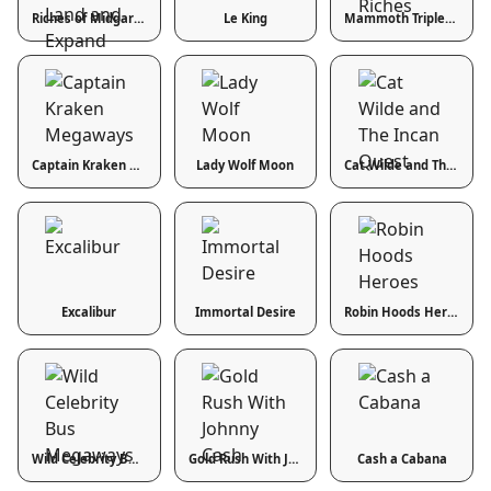
Riches of Midgard Land and Expand
Le King
Mammoth Triple Riches
Captain Kraken Megaways
Lady Wolf Moon
Сat Wilde and The Incan Quest
Excalibur
Immortal Desire
Robin Hoods Heroes
Wild Celebrity Bus Megaways
Gold Rush With Johnny Cash
Cash a Cabana