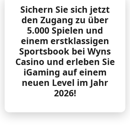
Sichern Sie sich jetzt
den Zugang zu über
5.000 Spielen und
einem erstklassigen
Sportsbook bei Wyns
Casino und erleben Sie
iGaming auf einem
neuen Level im Jahr
2026!