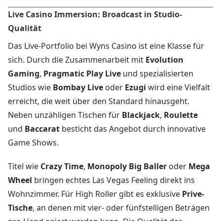
Live Casino Immersion: Broadcast in Studio-
Qualität
Das Live-Portfolio bei Wyns Casino ist eine Klasse für
sich. Durch die Zusammenarbeit mit
Evolution
Gaming
,
Pragmatic Play Live
und spezialisierten
Studios wie
Bombay Live
oder
Ezugi
wird eine Vielfalt
erreicht, die weit über den Standard hinausgeht.
Neben unzähligen Tischen für
Blackjack
,
Roulette
und
Baccarat
besticht das Angebot durch innovative
Game Shows.
Titel wie
Crazy Time
,
Monopoly Big Baller
oder
Mega
Wheel
bringen echtes Las Vegas Feeling direkt ins
Wohnzimmer. Für High Roller gibt es exklusive
Prive-
Tische
, an denen mit vier- oder fünfstelligen Beträgen