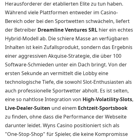
Herausforderer der etablierten Elite zu tun haben.
Während viele Plattformen entweder im Casino-
Bereich oder bei den Sportwetten schwächeln, liefert
der Betreiber
Dreamline Ventures SRL
hier ein echtes
Hybrid-Modell ab. Die schiere Masse an verfügbaren
Inhalten ist kein Zufallsprodukt, sondern das Ergebnis
einer aggressiven Akquise-Strategie, die über 100
Software-Schmieden unter ein Dach bringt. Von der
ersten Sekunde an vermittelt die Lobby eine
technologische Tiefe, die sowohl Slot-Enthusiasten als
auch professionelle Sportwetter abholt. Es ist selten,
eine so nahtlose Integration von
High-Volatility-Slots
,
Live-Dealer-Suiten
und einem
Echtzeit-Sportsbook
zu finden, ohne dass die Performance der Webseite
darunter leidet. Wyns Casino positioniert sich als
"One-Stop-Shop" für Spieler, die keine Kompromisse