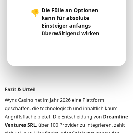
Die Fülle an Optionen
👎
kann für absolute
Einsteiger anfangs
überwältigend wirken
Fazit & Urteil
Wyns Casino hat im Jahr 2026 eine Plattform
geschaffen, die technologisch und inhaltlich kaum
Angriffsfläche bietet. Die Entscheidung von
Dreamline
Ventures SRL
, über 100 Provider zu integrieren, zahlt