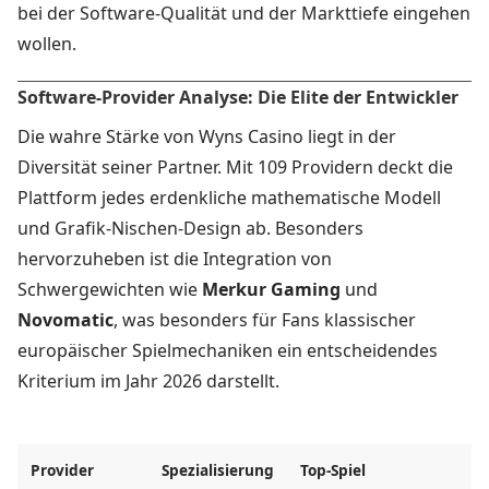
bei der Software-Qualität und der Markttiefe eingehen
wollen.
Software-Provider Analyse: Die Elite der Entwickler
Die wahre Stärke von Wyns Casino liegt in der
Diversität seiner Partner. Mit 109 Providern deckt die
Plattform jedes erdenkliche mathematische Modell
und Grafik-Nischen-Design ab. Besonders
hervorzuheben ist die Integration von
Schwergewichten wie
Merkur Gaming
und
Novomatic
, was besonders für Fans klassischer
europäischer Spielmechaniken ein entscheidendes
Kriterium im Jahr 2026 darstellt.
Provider
Spezialisierung
Top-Spiel