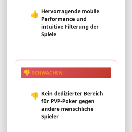
Hervorragende mobile
👍
Performance und
intuitive Filterung der
Spiele
👎
SCHWÄCHEN
Kein dedizierter Bereich
👎
für PVP-Poker gegen
andere menschliche
Spieler