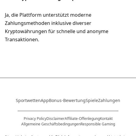
Ja, die Plattform unterstützt moderne
Zahlungsmethoden inklusive diverser
Kryptowährungen für schnelle und anonyme
Transaktionen.
Sportwetten
App
Bonus-Bewertung
Spiele
Zahlungen
Privacy Policy
Disclaimer
Affiliate-Offenlegung
Kontakt
Allgemeine Geschäftsbedingungen
Responsible Gaming