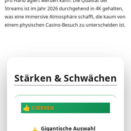
pro Hand agiert werden kann. Die Qualität der
Streams ist im Jahr 2026 durchgehend in 4K gehalten,
was eine immersive Atmosphäre schafft, die kaum von
einem physischen Casino-Besuch zu unterscheiden ist.
Stärken & Schwächen
👍
STÄRKEN
Gigantische Auswahl
👍